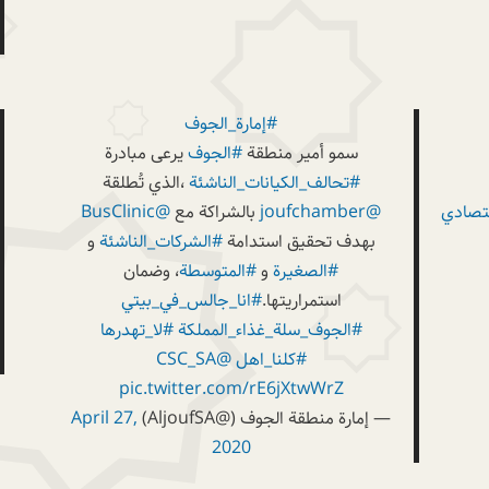
#إمارة_الجوف
سمو أمير منطقة
#الجوف
يرعى مبادرة
#تحالف_الكيانات_الناشئة
،الذي تُطلقة
تصادي
@joufchamber
بالشراكة مع
@BusClinic
بهدف تحقيق استدامة
#الشركات_الناشئة
و
#الصغيرة
و
#المتوسطة
، وضمان
استمراريتها.
#انا_جالس_في_بيتي
#الجوف_سلة_غذاء_المملكة
#لا_تهدرها
#كلنا_اهل
@CSC_SA
pic.twitter.com/rE6jXtwWrZ
— إمارة منطقة الجوف (@AljoufSA)
April 27,
2020