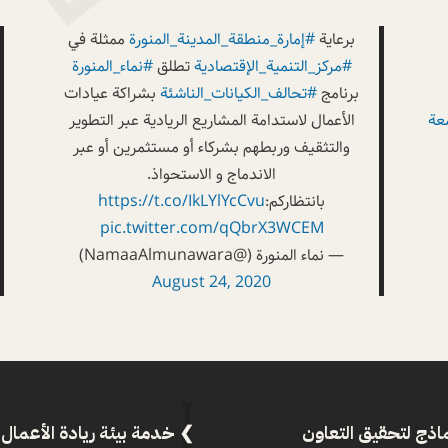
برعاية
#إمارة_منطقة_المدينة_المنورة
ممثلة في
#مركز_التنمية_الإقتصادية
تطلق
#نماء_المنورة
برنامج
#تحالف_الكيانات_الناشئة
بشراكة عيادات
عة
الأعمال لاستدامة المشاريع الريادية عبر التطوير
والتثقيف وربطهم بشركاء أو مستثمرين أو عبر
الاندماج و الاستحواذ.
بانتظاركم:
https://t.co/IkLYlYcCvu
pic.twitter.com/qQbrX3WCEM
— نماء المنورة (@NamaaAlmunawara)
August 24, 2020
اذج لتحقيق التعاون
خدمة بيئة ريادة الأعمال