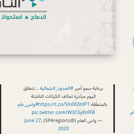
برعاية سمو أمير
#الحدود_الشمالية
.. تنطلق
اليوم مبادرة تحالف الكيانات الناشئة
بالمنطقة.
https://t.co/SIn0G9zlPT
#واس_عام
م
pic.twitter.com/W3C6yEnlFB
— واس العام (@SPAregions)
June 27,
2020