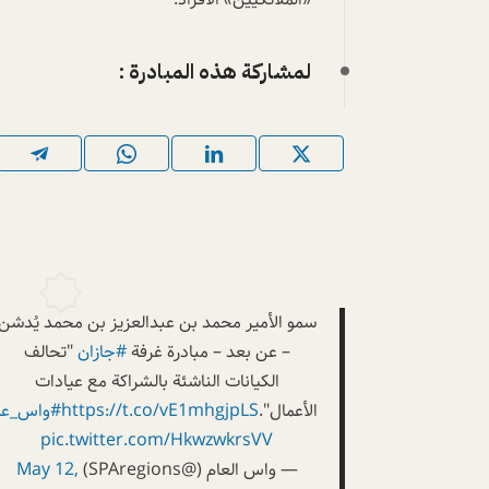
لمشاركة هذه المبادرة :
سمو الأمير محمد بن عبدالعزيز بن محمد يُدشن
– عن بعد – مبادرة غرفة
#جازان
"تحالف
الكيانات الناشئة بالشراكة مع عيادات
الأعمال".
https://t.co/vE1mhgjpLS
#واس_عا
pic.twitter.com/HkwzwkrsVV
— واس العام (@SPAregions)
May 12,