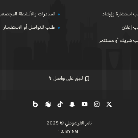
 استشارة وإرشاد
المبادرات والأنشطة المجتمعي
 إعلان
طلب للتواصل أو الاستفسار
 شريك أو مستثمر
لنبقَ على تواصل ↯
ثامر الفرشوطي
© 2025
⋅ ᴅ. ʙʏ ɴᴍ ⋅