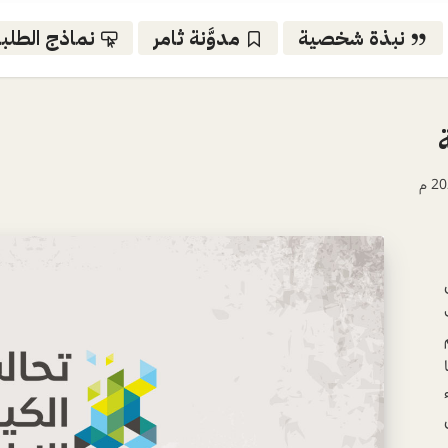
نبذة شخصية
مدوَّنة ثامر
نماذج الطلب
 أتت