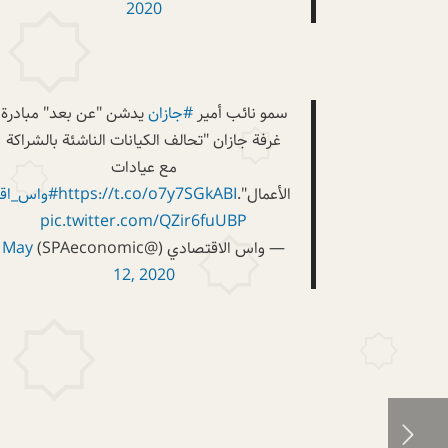
2020
سمو نائب أمير
#جازان
يدشن "عن بعد" مبادرة
غرفة جازان "تحالف الكيانات الناشئة بالشراكة
مع عيادات
الأعمال".
https://t.co/o7y7SGkABI
#واس_اق
pic.twitter.com/QZir6fuUBP
— واس الاقتصادي (@SPAeconomic)
May
12, 2020