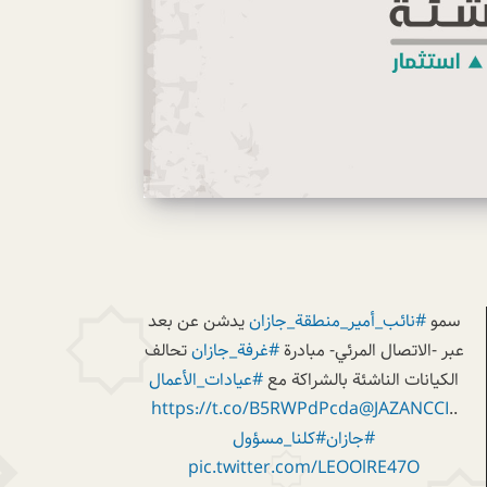
سمو
#نائب_أمير_منطقة_جازان
يدشن عن بعد
عبر -الاتصال المرئي- مبادرة
#غرفة_جازان
تحالف
الكيانات الناشئة بالشراكة مع
#عيادات_الأعمال
https://t.co/B5RWPdPcda
@JAZANCCI
..
#جازان
#كلنا_مسؤول
pic.twitter.com/LEOOlRE47O