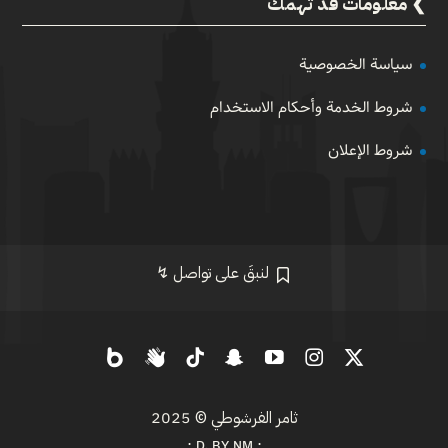
معلومات قد تهمك
سياسة الخصوصية
شروط الخدمة وأحكام الاستخدام
شروط الإعلان
لنبقَ على تواصل ↯
ثامر الفرشوطي
© 2025
⋅ ᴅ. ʙʏ ɴᴍ ⋅