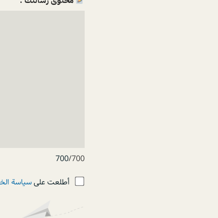
محتوى رسالتك :
700
/700
أطلعت على
سياسة ال