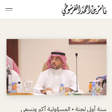
سنة أولى لجنة • المسؤولية أكبر ونسعى