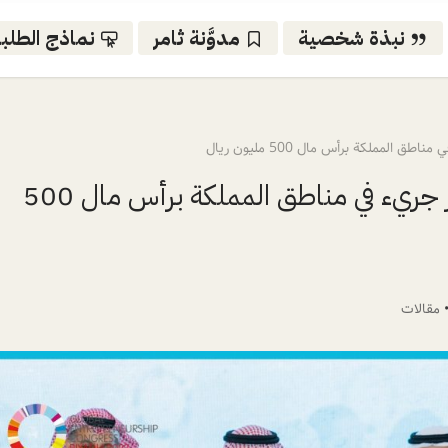
نبذة شخصية
مدوَّنة ثامر
نماذج الطلب
المملكة برأس مال 500 مليون ريال
إطلاق سلسلة صناديق استثمار جريء في مناطق المملكة برأس مال 500
مقالات