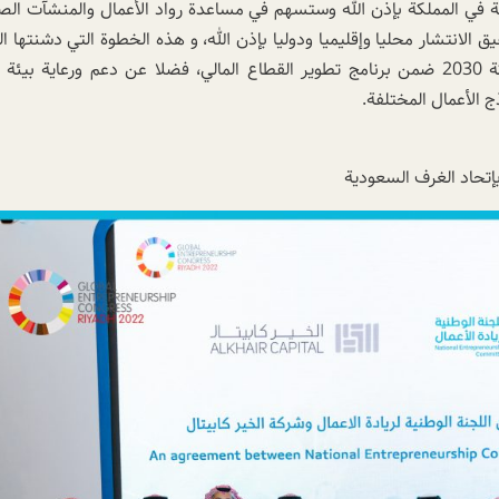
ئة في المملكة بإذن الله وستسهم في مساعدة رواد الأعمال والمنشآت الص
 الانتشار محليا وإقليميا ودوليا بإذن الله، و هذه الخطوة التي دشنتها ال
الوطنية لريادة الأعمال تواكب تطلعات رؤية المملكة 2030 ضمن برنامج تطوير القطاع المالي، فضلا عن دعم ورعاية بي
ج الأعمال المختلفة.
بإتحاد الغرف السعودية