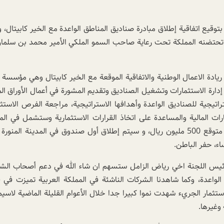
توقيع اتفاقية إطلاق مبادرة صناديق المناطق الواعدة مع الخير كابيتال، 
ذي تحتضنه المملكة تحت رعاية صاحب السمو الملكي الأمير محمد بن سلما
ريادة الاعمال الوطنية والاتفاقية الموقعة مع الخير كابيتال وهي مؤسسة م
رة الاستثمارات وتشغيل الصناديق وتقديم المشورة في أعمال الأوراق الما
راتيجية للصناديق الواعدة وأهدافها الاستراتيجية، مراجعة الفرص الاستثم
ات المالية والمساعدة على اتخاذ القرارات الاستثمارية وستشمل في الم
ء، حفر الباطن.
دة رئيس اللجنة اخي رياض الزامل ستسهم ان شاء الله في دعم أصحاب الش
 الواعدة، وكما شاهدنا الشركات الناشئة في المملكة العربية تميزت في ق
تثمار الجريء شهدت نموا كبيرا جدا خلال الأعوام القليلة الماضية لاسيم
 وغيرها.