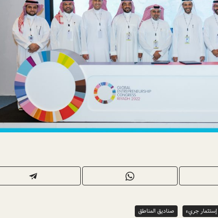
إستثمار جريء
صناديق المناطق