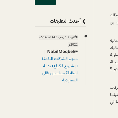
وذلك
❯ أحدث التعليقات
ن بن
الأثنين 13 رجب 1443هـ 14-2-
الية
2022م
لية،
|
@NabilMoqbel
ارية
منجم الشركات الناشئة
رحلة
(مشروع الكراج) بداية
الأولى إنشاء ستة صناديق استثمار جرئ برأس مال متوقع 500 مليون ريال، و سيتم إطلاق أول صندوق في المدينة المنورة ثم 5
انطلاقة سيليكون فالي
السعودية
ركات
يادة
ا في