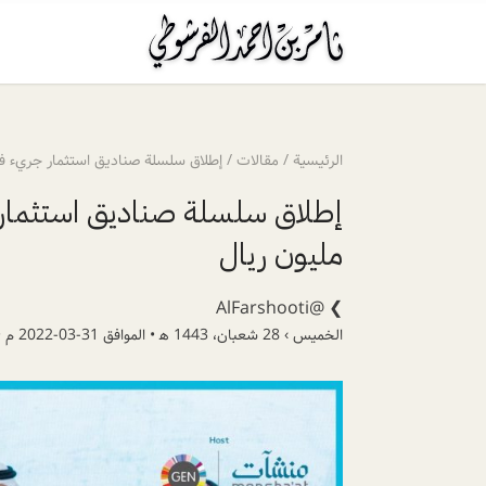
الرئيسية
/
مقالات
/
إطلاق سلسلة صناديق استثمار جريء في مناطق 
مليون ريال
@AlFarshooti
❯
الخميس › 28 شعبان، 1443 ھ • الموافق 31-03-2022 م •