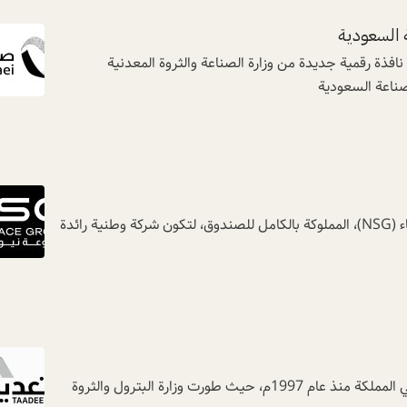
ذة رقمية جديدة من وزارة الصناعة والثروة المعدنية
صندوق الاستثمارات العامة اسس مجموعة نيو للفضاء (NSG)، المملوكة بالكامل للصندوق، لتكون شركة وطنية رائدة
بدأت رحلة استكشاف واستغلال الثروات المعدنية في المملكة منذ عام 1997م، حيث طورت وزارة البترول والثروة