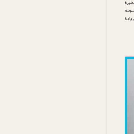
غيرة
لجنة
ئة ريادة