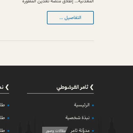
المعدنية... إطلاق منصة تعدين المُطوّرة
التفاصيل …
ثامر الفرشوطي
نم
الرئيسية
طلب
نبذة شخصية
طلب
مدوَّنة ثامر
طلب
مقالات وصور