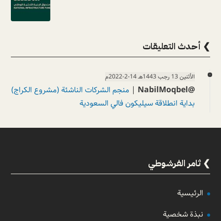
❯ أحدث التعليقات
الأثنين 13 رجب 1443هـ 14-2-2022م
@NabilMoqbel
|
منجم الشركات الناشئة (مشروع الكراج)
بداية انطلاقة سيليكون فالي السعودية
ثامر الفرشوطي
الرئيسية
نبذة شخصية