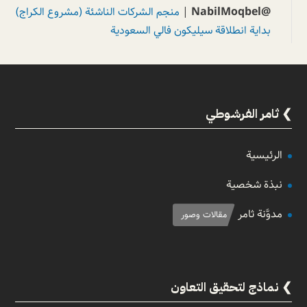
@NabilMoqbel
|
منجم الشركات الناشئة (مشروع الكراج)
بداية انطلاقة سيليكون فالي السعودية
ثامر الفرشوطي
الرئيسية
نبذة شخصية
مدوَّنة ثامر
مقالات وصور
نماذج لتحقيق التعاون