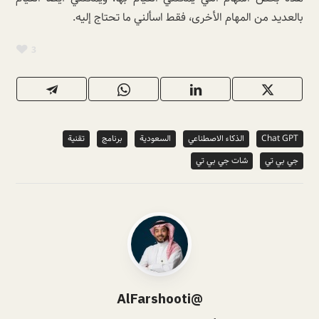
بالعديد من المهام الأخرى، فقط اسألني ما تحتاج إليه.
3
Chat GPT
الذكاء الاصطناعي
السعودية
برنامج
تقنية
جي بي تي
شات جي بي تي
@AlFarshooti