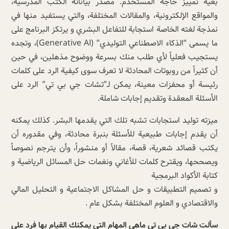
بغية تمييز حاجة المستخدم. مصدر بياناته الكتب المدرسية،
والمواقع الإلكترونية، والمقالات المختلفة، والتي يستفيد منها في
نمذجة لغته الخاصة استجابة للتفاعل البشري و يرتكز البرنامج على
ما يسمى “الذكاء الاصطناعي التوليدي” (Generative AI)، وتجده
يستجيب فعلياً لأي طلب منك بسرعة ووضوح مذهلين، في حين
أن كثيراً من روبوتات المحادثة لا تعرف سوى كيفية الرد على كلمات
رئيسة أو محفزات معينة، يمكن لـ”تشات جي بي تي” الرد على
الأسئلة المعقدة وتقديم إجابات شاملة.
ميزته توليد استجابات تشبه تلك التي يقدمها البشر. كذلك يمكنه
أن يقدم إجابات طبيعية للأسئلة بنبرة محادثة، وفي مقدوره أن
يكتب قصائد شعرية، قصة، مقالاً أو منشوراً، وأن يترجم نصوصاً
ويصححها، ويقترح كلمات للأغاني ونغمات حل المسائل الرياضية و
كتابة الأكواد البرمجية
و تصميم التطبيقات و حل المشاكل الاجتماعية و التحليل المالي
والاقتصادي و العلوم المختلفة بشكل عام .
سألت شات جي بي تي ماهى المهام التي يمكنك القيام بها فرد علي