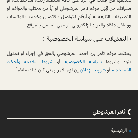
تقديمها من قِبَلك في الردّ على كافة استفساراتك، ملاحظاتك، أو
طلباتك من قِبَل موقع ثامر الفرشوطي أو أياً من ممثليه والمواقع أو
التطبيقات التابعة له أو أرقام التواصل والاتصال وخدمات الواتساب
ورسائل SMS والبريد الإلكتروني الرسمي الخاص بالموقع.
› التعديلات على سياسة الخصوصية :
يحتفظ موقع ثامر بن أحمد الفرشوطي بالحق في إجراء أو تعديل
بنود وشروط
سياسة الخصوصية
أو
شروط الخدمة وأحكام
الاستخدام
أو
شروط الإعلان
إن لزم الأمر ومتى كان ذلك ملائماً.
ثامر الفرشوطي
الرئيسية