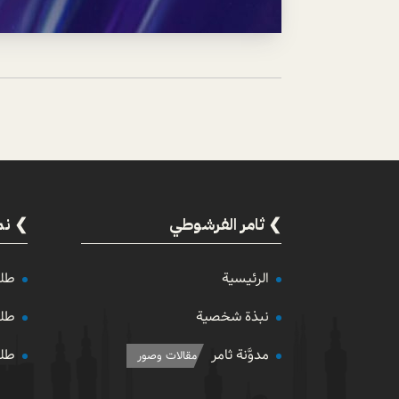
ثامر الفرشوطي
نم
الرئيسية
طلب
نبذة شخصية
طلب
مدوَّنة ثامر
طلب
مقالات وصور