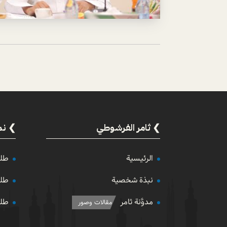
ثامر الفرشوطي
نم
الرئيسية
طلب
نبذة شخصية
طلب
مدوَّنة ثامر
طلب
مقالات وصور