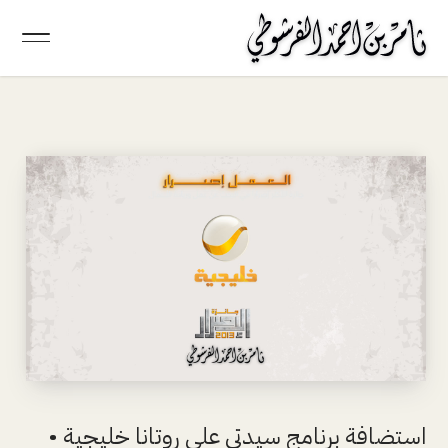
استضافة برنامج سيدتي على روتانا خليجية •