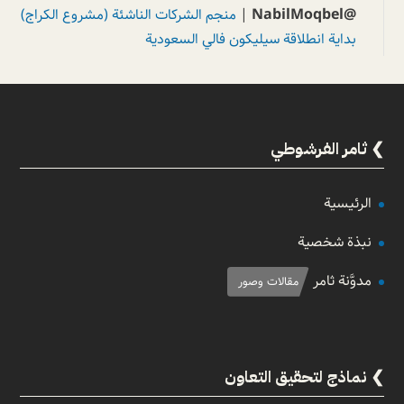
@NabilMoqbel
|
منجم الشركات الناشئة (مشروع الكراج)
بداية انطلاقة سيليكون فالي السعودية
ثامر الفرشوطي
الرئيسية
نبذة شخصية
مدوَّنة ثامر
مقالات وصور
نماذج لتحقيق التعاون