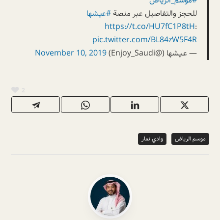
#موسم_الرياض
للحجز والتفاصيل عبر منصة
#عيشها
https://t.co/HU7fC1P8tH
:
pic.twitter.com/BL84zW5F4R
— عـيشها (@Enjoy_Saudi)
November 10, 2019
2
موسم الرياض
وادي نمار