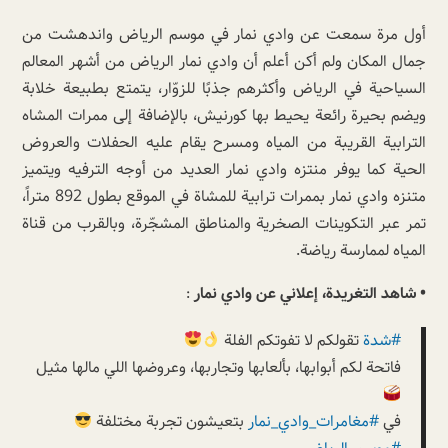
أول مرة سمعت عن وادي نمار في موسم الرياض واندهشت من
جمال المكان ولم أكن أعلم أن وادي نمار الرياض من أشهر المعالم
السياحية في الرياض وأكثرهم جذبًا للزوّار، يتمتع بطبيعة خلابة
ويضم بحيرة رائعة يحيط بها كورنيش، بالإضافة إلى ممرات المشاه
الترابية القريبة من المياه ومسرح يقام عليه الحفلات والعروض
الحية كما يوفر منتزه وادي نمار العديد من أوجه الترفيه ويتميز
متنزه وادي نمار بممرات ترابية للمشاة في الموقع بطول 892 متراً،
تمر عبر التكوينات الصخرية والمناطق المشجّرة، وبالقرب من قناة
المياه لممارسة رياضة.
• شاهد التغريدة، إعلاني عن وادي نمار
:
#شدة
تقولكم لا تفوتكم الفلة
فاتحة لكم أبوابها، بألعابها وتجاربها، وعروضها اللي مالها مثيل
في
#مغامرات_وادي_نمار
بتعيشون تجربة مختلفة