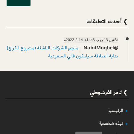
❯ أحدث التعليقات
الأثنين 13 رجب 1443هـ 14-2-2022م
@NabilMoqbel
|
منجم الشركات الناشئة (مشروع الكراج)
بداية انطلاقة سيليكون فالي السعودية
ثامر الفرشوطي
الرئيسية
نبذة شخصية