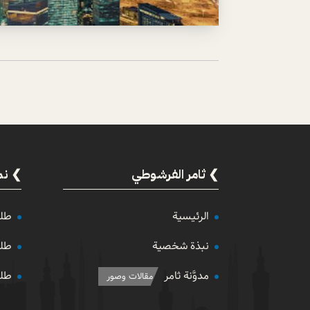
ثامر الفرشوطي
نم
الرئيسية
طلب
نبذة شخصية
طلب
مدوَّنة ثامر
طلب
مقالات وصور