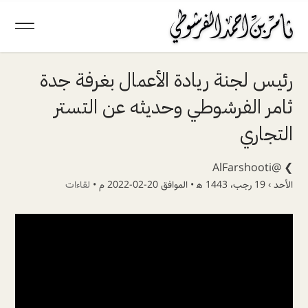
رئيس لجنة ريادة الأعمال بغرفة جدة
ثامر الفرشوطي وحديثه عن التستر
التجاري
@AlFarshooti
❯
الأحد › 19 رجب، 1443 ھ • الموافق 20-02-2022 م •
لقاءات