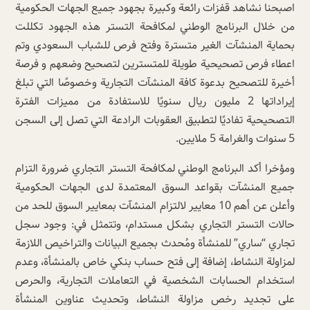
اصبحنا نشاهد قفزات رائعة وكبيرة بجهود جميع الجهات الحكومية
من خلال البرنامج الوطني لمكافحة التستر هذه الجهود تكللت
بحماية المنشآت الغير متسترة وفتح فرص للشباب السعودي وتم
اعطاء فرص تصحيحية طويلة للمتسترين لتصحيح وضعهم ‏و فرصة
أخيرة للتصحيح بدعوة كافة المنشآت التجارية وخصوصًا التي تبلغ
إيراداتها 2 مليون ريال سنويًا للاستفادة من مميزات الفترة
التصحيحية تفاديًا لتطبيق العقوبات الرادعة التي تصل إلى السجن
5 سنوات والغرامة 5 ملايين.
ومؤخرا أكد البرنامج الوطني لمكافحة التستر التجاري ضرورة التزام
جميع المنشآت بقواعد السوق المعتمدة لدى الجهات الحكومية
وأعلن عن أهم 10 معايير لالتزام المنشآت بمعايير السوق للحد من
حالات التستر التجاري بشكل مستدام، وتتمثل في: وجود سجل
تجاري “ساري” للمنشأة ومُحدث بجميع البيانات والتراخيص اللازمة
لمزاولة النشاط، إضافة إلى فتح حساب بنكي خاص بالمنشأة، وعدم
استخدام الحسابات الشخصية في التعاملات التجارية، والحرص
على تجديد رخص مزاولة النشاط، وتحديث عناوين المنشأة